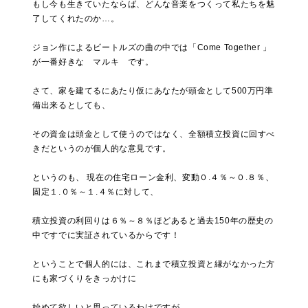
もし今も生きていたならば、どんな音楽をつくって私たちを魅
了してくれたのか…。
ジョン作によるビートルズの曲の中では「Come Together 」
が一番好きな マルキ です。
さて、家を建てるにあたり仮にあなたが頭金として500万円準
備出来るとしても、
その資金は頭金として使うのではなく、全額積立投資に回すべ
きだというのが個人的な意見です。
というのも、 現在の住宅ローン金利、変動０.４％～０.８％、
固定１.０％～１.４％に対して、
積立投資の利回りは６％～８％ほどあると過去150年の歴史の
中ですでに実証されているからです！
ということで個人的には、これまで積立投資と縁がなかった方
にも家づくりをきっかけに
始めて欲しいと思っているわけですが、