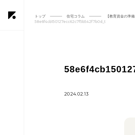
トップ
住宅コラム
【教育資金の準備
58e6f4cb150127ecc62c7f5b542f7b0d_t
58e6f4cb15012
2024.02.13