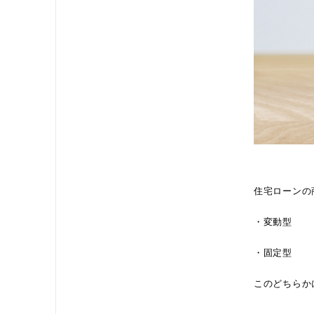
住宅ローンの
・変動型
・固定型
このどちらか