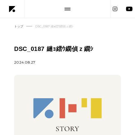
トップ
DSC_0187 縺ｮ繧ｳ繝偵ｚ繝ｼ
DSC_0187 縺ｮ繧ｳ繝偵ｚ繝ｼ
2024.08.27