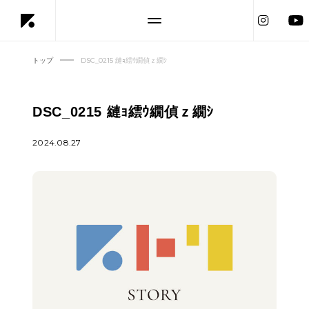
トップ
DSC_0215 縺ｮ繧ｳ繝偵ｚ繝ｼ
DSC_0215 縺ｮ繧ｳ繝偵ｚ繝ｼ
2024.08.27