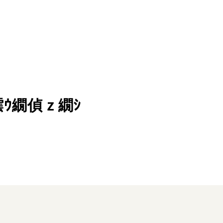
ｮ繧ｳ繝偵ｚ繝ｼ