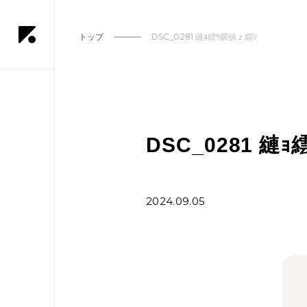
トップ
DSC_0281 縺ｮ繧ｳ繝偵ｚ繝ｼ
DSC_0281 縺
2024.09.05