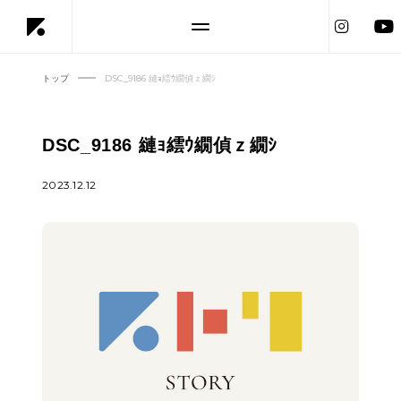
トップ
DSC_9186 縺ｮ繧ｳ繝偵ｚ繝ｼ
DSC_9186 縺ｮ繧ｳ繝偵ｚ繝ｼ
2023.12.12