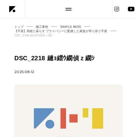
トップ
施工事例
SIMPLE NOTE
【平屋】両親と暮らす プライバシーに配慮した家族が寄り添う平屋
DSC_2218 縺ｮ繧ｳ繝偵ｚ繝ｼ
DSC_2218 縺ｮ繧ｳ繝偵ｚ繝ｼ
2025.08.12