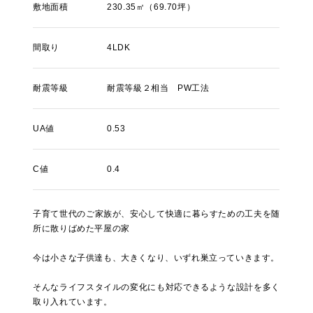
敷地面積
230.35㎡（69.70坪）
間取り
4LDK
耐震等級
耐震等級２相当 PW工法
UA値
0.53
C値
0.4
子育て世代のご家族が、安心して快適に暮らすための工夫を随
所に散りばめた平屋の家
今は小さな子供達も、大きくなり、いずれ巣立っていきます。
そんなライフスタイルの変化にも対応できるような設計を多く
取り入れています。